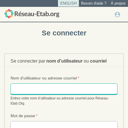
ENGLISH
A
Besoin d'aide ?
À propos
Tertiary
l
menu
M
l
Menu
e
e
du
r
n
Se connecter
a
compte
u
u
de
u
c
l'utilisateur
t
o
i
n
Se connecter par
nom d'utilisateur
ou
courriel
l
t
i
e
n
s
Nom d'utilisateur ou adresse courriel
*
u
a
p
t
r
e
Entrez votre nom d’utilisateur ou adresse courriel pour Réseau-
i
u
Etab.Org.
n
r
c
Mot de passe
*
i
p